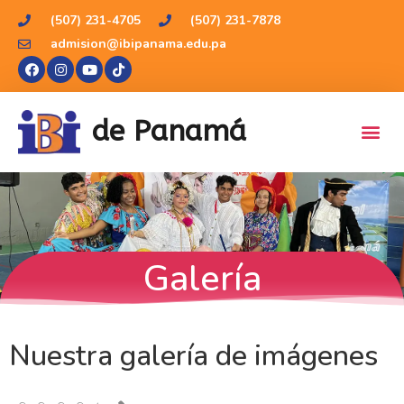
(507) 231-4705
(507) 231-7878
admision@ibipanama.edu.pa
de Panamá
Galería
Nuestra galería de imágenes